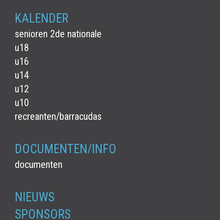
KALENDER
senioren 2de nationale
u18
u16
u14
u12
u10
recreanten/barracudas
DOCUMENTEN/INFO
documenten
NIEUWS
SPONSORS